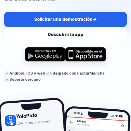
Solicitar una demostración
→
Descubrir la app
Android, iOS y web
Integrado con FacturMancha
Soporte cercano
YoloPido
¿Qué te apetece hacer?