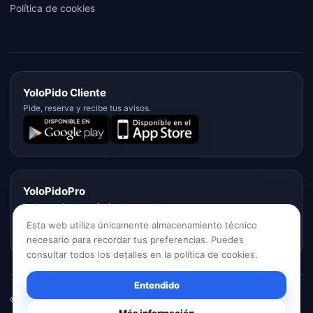
Política de cookies
YoloPido Cliente
Pide, reserva y recibe tus avisos.
YoloPidoPro
La herramienta profesional para sala.
Esta web utiliza únicamente almacenamiento técnico
necesario para recordar tus preferencias. Puedes
consultar todos los detalles en la política de cookies.
Entendido
©
2026
ManchaNet S.L.L. · Daimiel, Ciudad Real.
Más información