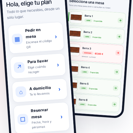
Hola, elige tu plan
Todo lo que necesitas, desde un
solo lugar.
Pedir en
›
mesa
▦
Escanea el código
QR
Para llevar
›
↗
Elige cuándo
recoger
A domicilio
›
⌂
Te lo llevamos
Reservar
›
mesa
□
Fecha, hora y
personas