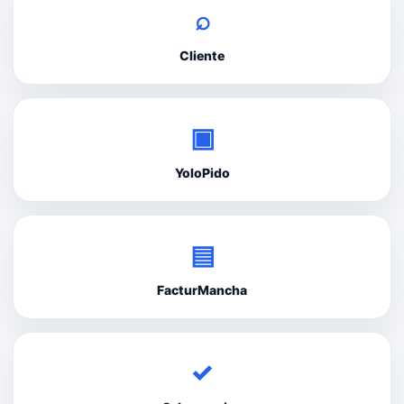
⌕
Cliente
▣
YoloPido
▤
FacturMancha
✓