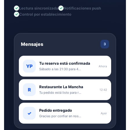
Lectura sincronizada
Notificaciones push
Control por establecimiento
Mensajes
3
Tu reserva está confirmada
YP
Ahora
Sábado a las 21:30 para 4 personas
Restaurante La Mancha
R
12:42
Tu pedido está listo para recoger
Pedido entregado
✓
Ayer
Gracias por confiar en nosotros